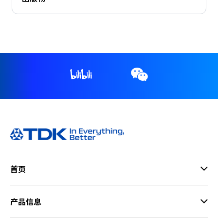
a
d
e
r
,
p
r
e
s
s
"
C
t
r
l
首页
+
/
"
产品信息
.
T