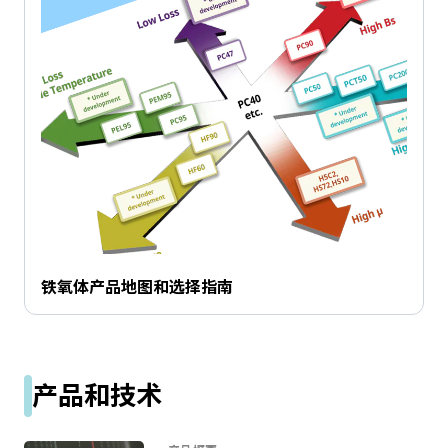
e
s
s
i
b
i
l
i
t
y
s
c
r
铁氧体产品地图和选择指南
e
e
n
r
e
产品和技术
a
d
e