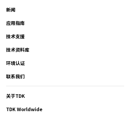
h
新闻
i
s
应用指南
s
h
技术支援
o
r
t
技术资料库
c
u
环境认证
t
a
联系我们
c
t
i
关于TDK
v
a
TDK Worldwide
t
e
s