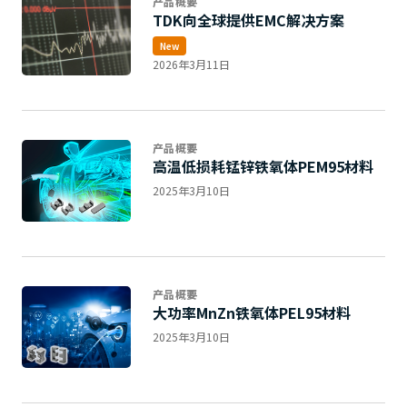
产品概要
r
TDK向全球提供EMC解决方案
.
New
T
2026年3月11日
o
s
t
a
产品概要
r
高温低损耗锰锌铁氧体PEM95材料
t
2025年3月10日
t
h
e
A
l
l
产品概要
大功率MnZn铁氧体PEL95材料
i
n
2025年3月10日
O
n
e