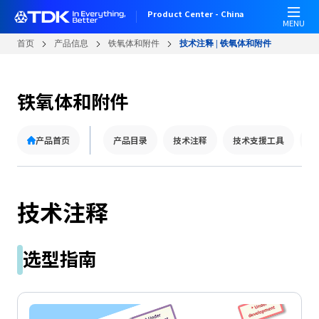
W
跳
Product Center - China
e
转
MENU
l
到
首页
产品信息
铁氧体和附件
技术注释 | 铁氧体和附件
c
主
o
要
m
内
铁氧体和附件
e
容
t
o
产品首页
产品目录
技术注释
技术支援工具
常
A
l
l
i
技术注释
n
O
n
选型指南
e
A
c
c