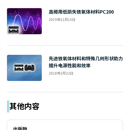
A
c
高频用低损失铁氧体材料PC200
c
2019年11月15日
e
s
s
i
b
i
先进铁氧体材料和特殊几何形状助力
l
提升电源性能和效率
i
t
2018年2月22日
y
s
c
r
其他内容
e
e
n
r
出版物
e