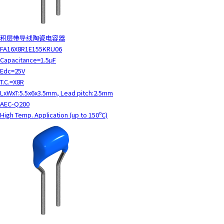
积层带导线陶瓷电容器
FA16X8R1E155KRU06
Capacitance=1.5μF
Edc=25V
T.C.=X8R
LxWxT:5.5x6x3.5mm, Lead pitch:2.5mm
AEC-Q200
High Temp. Application (up to 150ºC)