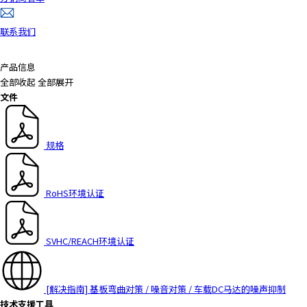
a
d
联系我们
e
r
产品信息
,
全部收起
全部展开
p
文件
r
e
s
规格
s
"
C
RoHS环境认证
t
r
l
+
SVHC/REACH环境认证
/
"
.
[解决指南] 基板弯曲对策 / 噪音对策 / 车载DC马达的噪声抑制
T
技术支援工具