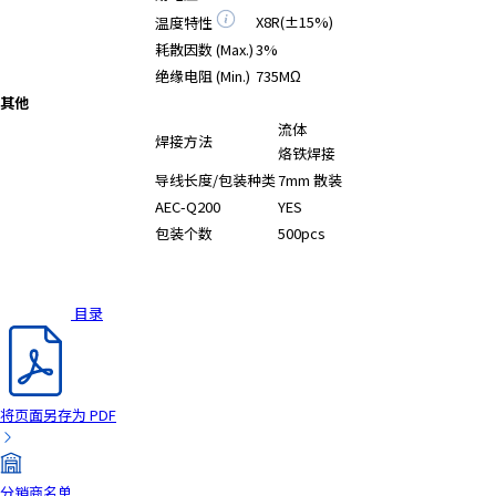
A
X8R(±15%)
温度特性
c
耗散因数 (Max.)
3%
c
绝缘电阻 (Min.)
735MΩ
e
其他
s
流体
s
焊接方法
烙铁焊接
i
b
导线长度/包装种类
7mm 散装
i
AEC-Q200
YES
l
包装个数
500pcs
i
t
y
目录
s
c
r
e
将页面另存为 PDF
e
n
r
分销商名单
e