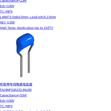
Capacitance=22nF
c
Edc=100V
t
T.C.=NP0
w
LxWxT:5.5x6x3.5mm, Lead pitch:2.5mm
i
AEC-Q200
t
High Temp. Application (up to 150ºC)
h
t
h
e
c
o
n
t
e
n
积层带导线陶瓷电容器
t
FA16NP02A333JNU00
.
Capacitance=33nF
Edc=100V
T.C.=NP0