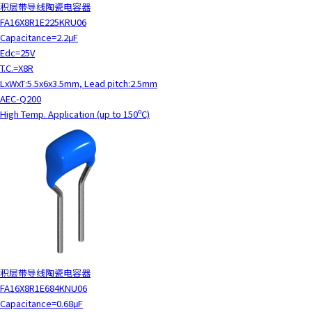
积层带导线陶瓷电容器
FA16X8R1E225KRU06
Capacitance=2.2μF
Edc=25V
T.C.=X8R
LxWxT:5.5x6x3.5mm, Lead pitch:2.5mm
AEC-Q200
High Temp. Application (up to 150ºC)
积层带导线陶瓷电容器
FA16X8R1E684KNU06
Capacitance=0.68μF