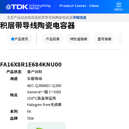
W
Product Center - China
e
MENU
l
主页
产品信息
电容器
积层带导线陶瓷电容器
详细信息
c
积层带导线陶瓷电容器
o
m
产品首页
产品目录
特性值搜索
型号搜索
替代
e
t
o
A
FA16X8R1E684KNU00
l
产品状态
量产体制
l
用途
车载等级
i
n
AEC-Q200
AEC-Q200
O
General
一般 (～50V)
特点
n
150°C
高温保证用
e
Halogen-free
无卤素
A
系列
FA
c
品牌
TDK
c