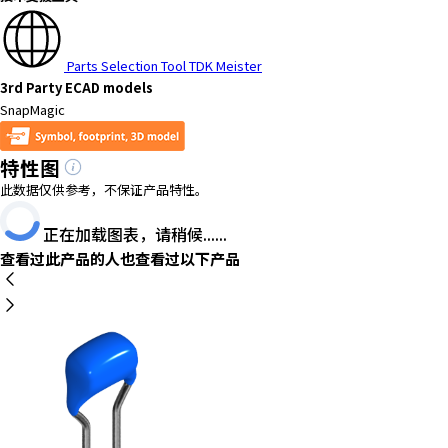
h
i
s
Parts Selection Tool TDK Meister
s
3rd Party ECAD models
h
SnapMagic
o
r
特性图
t
c
此数据仅供参考，不保证产品特性。
u
正在加载图表，请稍候......
t
a
查看过此产品的人也查看过以下产品
c
t
i
v
a
t
e
s