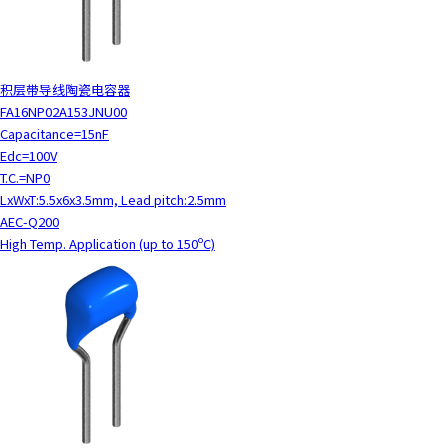
t
h
e
s
积层带导线陶瓷电容器
c
FA16NP02A153JNU00
r
Capacitance=15nF
e
Edc=100V
e
T.C.=NP0
n
LxWxT:5.5x6x3.5mm, Lead pitch:2.5mm
r
AEC-Q200
e
High Temp. Application (up to 150ºC)
a
d
e
r
t
o
h
e
l
p