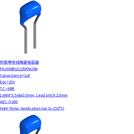
积层带导线陶瓷电容器
FA16X8R1E105KNU06
Capacitance=1μF
Edc=25V
T.C.=X8R
LxWxT:5.5x6x3.5mm, Lead pitch:2.5mm
AEC-Q200
High Temp. Application (up to 150ºC)