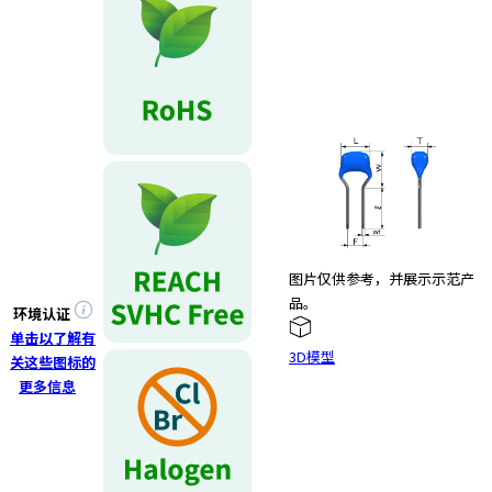
e
s
s
i
b
i
l
i
t
y
s
c
图片仅供参考，并展示示范产
r
品。
环境认证
e
单击以了解有
e
3D模型
关这些图标的
n
更多信息
r
e
a
d
e