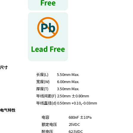
r
.
T
o
s
t
a
r
t
t
尺寸
h
长度(L)
5.50mm Max.
e
宽度(W)
6.00mm Max.
A
厚度(T)
3.50mm Max.
l
导线间距(F)
2.50mm ±0.80mm
l
i
导线直径(d)
0.50mm +0.10,-0.03mm
n
电气特性
O
电容
680nF ±10%
n
额定电压
25VDC
e
耐电压
62.5VDC