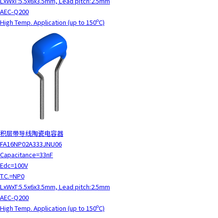
LxWxT:5.5x6x3.5mm, Lead pitch:2.5mm
AEC-Q200
High Temp. Application (up to 150ºC)
积层带导线陶瓷电容器
FA16NP02A333JNU06
Capacitance=33nF
Edc=100V
T.C.=NP0
LxWxT:5.5x6x3.5mm, Lead pitch:2.5mm
AEC-Q200
High Temp. Application (up to 150ºC)