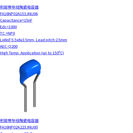
y
积层带导线陶瓷电容器
o
FA16NP02A153JNU06
u
Capacitance=15nF
n
Edc=100V
a
T.C.=NP0
v
LxWxT:5.5x6x3.5mm, Lead pitch:2.5mm
i
AEC-Q200
g
High Temp. Application (up to 150ºC)
a
t
e
a
n
d
i
n
t
e
积层带导线陶瓷电容器
r
FA16NP02A223JNU00
a