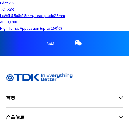
Edc=25V
T.C.=X8R
LxWxT:5.5x6x3.5mm, Lead pitch:2.5mm
AEC-Q200
High Temp. Application (up to 150ºC)
首页
产品信息