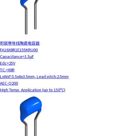
积层带导线陶瓷电容器
FA16X8R1E155KRU00
Capacitance=1.5μF
Edc=25V
T.C.=X8R
LxWxT:5.5x6x3.5mm, Lead pitch:2.5mm
AEC-Q200
High Temp. Application (up to 150ºC)