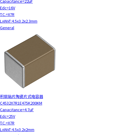
Capacitance=22μF
Edc=16V
T.C.=X7R
LxWxT:4.5x3.2x2.3mm
General
积层贴片陶瓷片式电容器
C4532X7R1E475K200KM
Capacitance=4.7μF
Edc=25V
T.C.=X7R
LxWxT:4.5x3.2x2mm