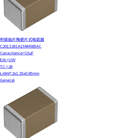
c
t
w
i
t
h
积层贴片陶瓷片式电容器
t
C2012JB1A156M085AC
h
Capacitance=15μF
e
Edc=10V
c
T.C.=JB
o
LxWxT:2x1.25x0.85mm
n
General
t
e
n
t
.