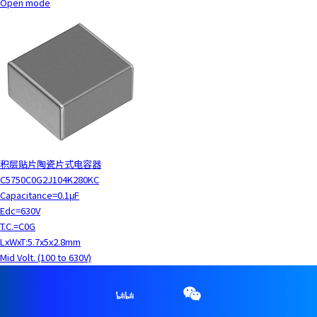
Open mode
积层贴片陶瓷片式电容器
C5750C0G2J104K280KC
Capacitance=0.1μF
Edc=630V
T.C.=C0G
LxWxT:5.7x5x2.8mm
Mid Volt. (100 to 630V)