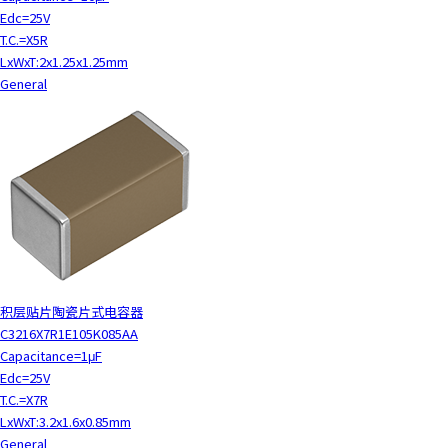
Edc=25V
T.C.=X5R
LxWxT:2x1.25x1.25mm
General
积层贴片陶瓷片式电容器
C3216X7R1E105K085AA
Capacitance=1μF
Edc=25V
T.C.=X7R
LxWxT:3.2x1.6x0.85mm
General