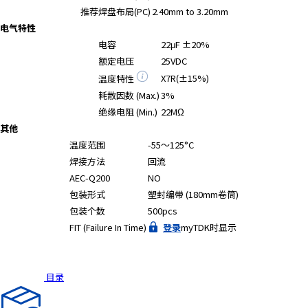
A
推荐焊盘布局(PC)
2.40mm to 3.20mm
c
电气特性
c
电容
22μF ±20%
e
额定电压
25VDC
s
X7R(±15%)
温度特性
s
耗散因数 (Max.)
3%
i
b
绝缘电阻 (Min.)
22MΩ
i
其他
l
温度范围
-55～125°C
i
焊接方法
回流
t
AEC-Q200
NO
y
包装形式
塑封编带 (180mm卷筒)
s
包装个数
500pcs
c
FIT (Failure In Time)
登录
myTDK时显示
r
e
e
目录
n
r
e