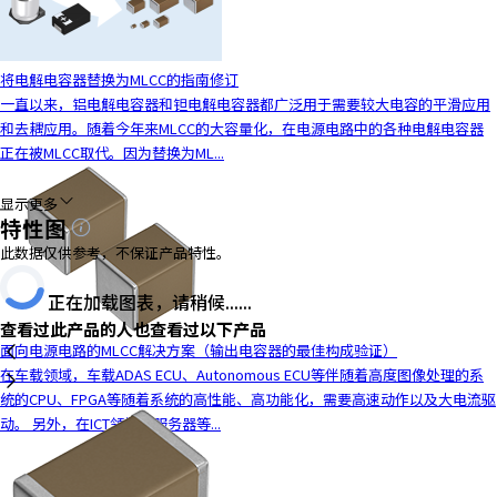
y
o
u
将电解电容器替换为MLCC的指南修订
n
一直以来，铝电解电容器和钽电解电容器都广泛用于需要较大电容的平滑应用
a
和去耦应用。随着今年来MLCC的大容量化，在电源电路中的各种电解电容器
v
正在被MLCC取代。因为替换为ML...
i
g
显示更多
a
特性图
t
此数据仅供参考，不保证产品特性。
e
a
正在加载图表，请稍候......
n
查看过此产品的人也查看过以下产品
d
面向电源电路的MLCC解决方案（输出电容器的最佳构成验证）
i
在车载领域，车载ADAS ECU、Autonomous ECU等伴随着高度图像处理的系
n
统的CPU、FPGA等随着系统的高性能、高功能化，需要高速动作以及大电流驱
t
动。 另外，在ICT领域，服务器等...
e
r
a