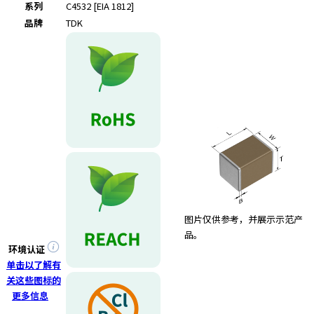
e
系列
C4532 [EIA 1812]
s
品牌
TDK
s
i
b
i
l
i
t
y
s
c
r
e
e
图片仅供参考，并展示示范产
n
品。
r
环境认证
e
单击以了解有
a
关这些图标的
d
更多信息
e