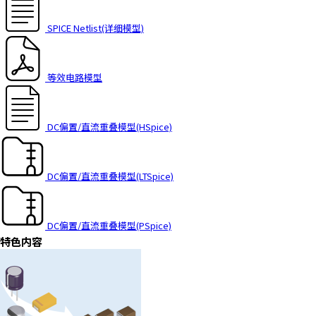
t
h
SPICE Netlist(详细模型)
e
s
c
等效电路模型
r
e
e
DC偏置/直流重叠模型(HSpice)
n
r
e
a
DC偏置/直流重叠模型(LTSpice)
d
e
r
DC偏置/直流重叠模型(PSpice)
t
特色内容
o
h
e
l
p