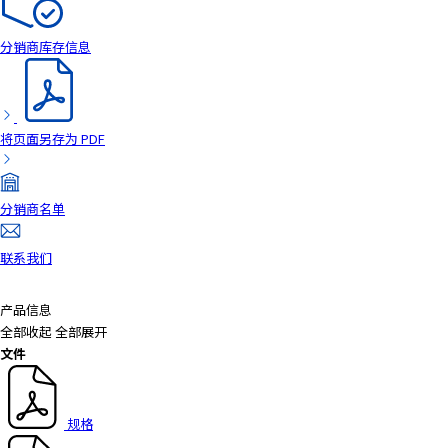
a
d
分销商库存信息
e
r
,
p
将页面另存为 PDF
r
e
s
分销商名单
s
"
联系我们
C
t
r
产品信息
l
全部收起
全部展开
+
文件
/
"
.
规格
T