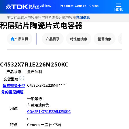
W
Product Center - China
e
MENU
l
主页
产品信息
电容器
积层贴片陶瓷片式电容器
详细信息
c
积层贴片陶瓷片式电容器
o
m
产品首页
产品目录
特性值搜索
型号搜索
型号
e
t
o
A
C4532X7R1E226M250KC
l
产品状态
量产体制
l
i
交货型号
n
C4532X7R1E226MT****
请参照关于型
O
号的常见问题
n
一般等级
e
车载用途时为
用途
A
CGA8P1X7R1E226M250KC
c
。
c
特点
General
一般 (～75V)