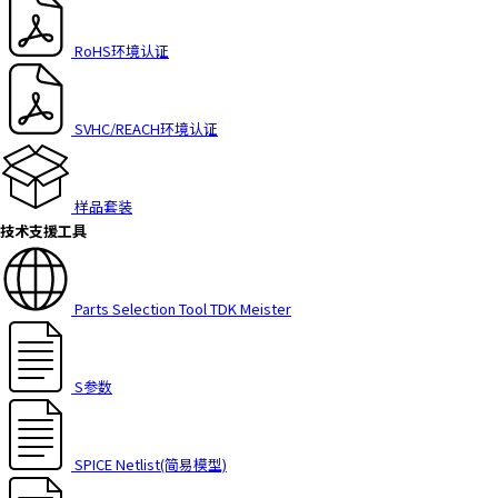
h
i
RoHS环境认证
s
s
h
SVHC/REACH环境认证
o
r
t
样品套装
c
技术支援工具
u
t
a
c
Parts Selection Tool TDK Meister
t
i
v
S参数
a
t
e
SPICE Netlist(简易模型)
s